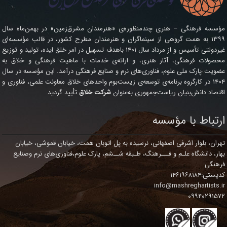
مؤسسه فرهنگی – هنری چندمنظوره‌ی «هنرمندان مشرق‌زمین» در بهمن‌ماه سال
۱۳۹۹ به همت گروهی از سینماگران و هنرمندان مطرح کشور، در قالب مؤسسه‌ای
غیردولتی تأسیس و از مرداد سال ۱۴۰۱ باهدف تسهیل در امر خلق ایده، تولید و توزیع
محصولات فرهنگی، آثار هنری، و ارائه‌ی خدمات با ماهیت فرهنگی و خلاق به
عضویت پارک ملی علوم، فناوری‌های نرم و صنایع فرهنگی درآمد. این مؤسسه در سال
۱۴۰۴ در کارگروه برنامه‌ی توسعه‌ی زیست‌بوم واحدهای خلاق معاونت علمی، فناوری و
اقتصاد دانش‌بنیان ریاست‌جمهوری به‌عنوان
شرکت خلاق
تأیید گردید.
ارتباط با مؤسسه
تهران، بلوار اشرفی اصفهانی، نرسیده به پل اتوبان همت، خیابان قموشی، خیابان
بهار، دانشگاه علـم و فـــرهنگ، طـبقه شــشم، پارک علوم،فناوری‌های نرم وصنایع
فرهنگی
کدپستی:۱۴۶۱۹۶۸۱۸۴
info@mashreghartists.ir
۰۹۹۴۰۲۹۱۵۷۲