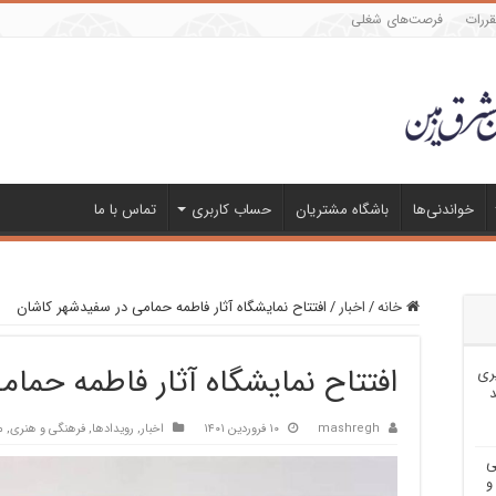
قررات
فرصت‌های شغلی
خواندنی‌ها
باشگاه مشتریان
حساب کاربری
تماس با ما
خانه
/
اخبار
/
افتتاح نمایشگاه آثار فاطمه حمامی در سفیدشهر کاشان
افتتاح نمایشگاه آثار فاطمه حما
ری
د
mashregh
۱۰ فروردین ۱۴۰۱
اخبار
,
رویدادها
,
فرهنگی و هنری
,
م
ی
و