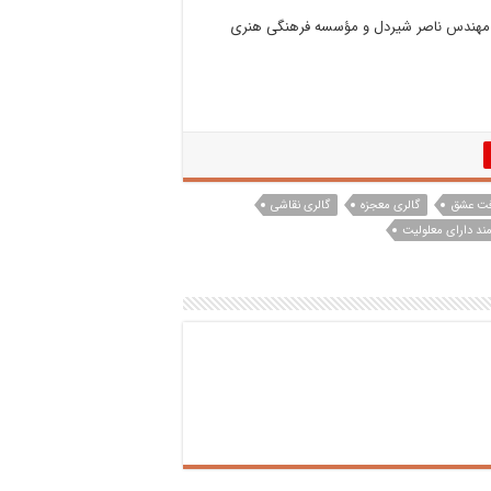
ط مهندس ناصر شیردل و مؤسسه فرهنگی هنری
فت عشق
گالری معجزه
گالری نقاشی
ند دارای معلولیت