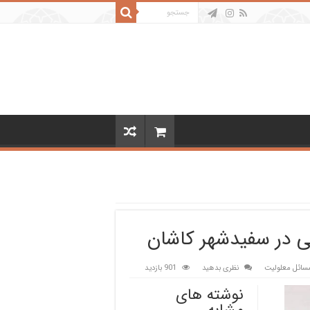
می در سفیدشهر کاشان
سائل معلولیت
نظری بدهید
901 بازدید
نوشته های