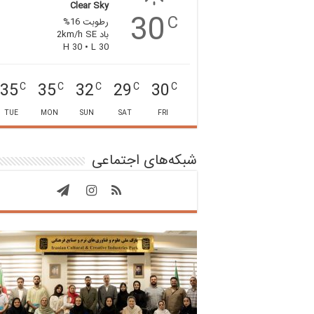
Clear Sky
30
C
رطوبت 16%
باد 2km/h SE
H 30 • L 30
35
35
32
29
30
C
C
C
C
C
TUE
MON
SUN
SAT
FRI
شبکه‌های اجتماعی