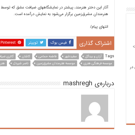
آثار این دختر هنرمند، پیشتر در نمایشگاههای ضیافت عشق که توس
هنرمندان مشرق‌زمین برگزار می‌شود به نمایش درآمده است.
انتهای پیام/
اشتراک گذاری
فیس بوک
توییتر
Pinterest
ت
Tags
آران و بیدگل
سفیدشهر
فاطمه حمامی
کاشان
گالری ضیا
موسسه فرهنگی هنری
موسسه هنرمندان مشرق‌زمین
ناصر شیردل
هنرم
در
درباره‌ی mashregh