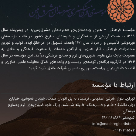
مؤسسه فرهنگی – هنری چندمنظوره‌ی «هنرمندان مشرق‌زمین» در بهمن‌ماه سال
۱۳۹۹ به همت گروهی از سینماگران و هنرمندان مطرح کشور، در قالب مؤسسه‌ای
غیردولتی تأسیس و از مرداد سال ۱۴۰۱ باهدف تسهیل در امر خلق ایده، تولید و توزیع
محصولات فرهنگی، آثار هنری، و ارائه‌ی خدمات با ماهیت فرهنگی و خلاق به
عضویت پارک ملی علوم، فناوری‌های نرم و صنایع فرهنگی درآمد. این مؤسسه در سال
۱۴۰۴ در کارگروه برنامه‌ی توسعه‌ی زیست‌بوم واحدهای خلاق معاونت علمی، فناوری و
اقتصاد دانش‌بنیان ریاست‌جمهوری به‌عنوان
شرکت خلاق
تأیید گردید.
ارتباط با مؤسسه
تهران، بلوار اشرفی اصفهانی، نرسیده به پل اتوبان همت، خیابان قموشی، خیابان
بهار، دانشگاه علـم و فـــرهنگ، طـبقه شــشم، پارک علوم،فناوری‌های نرم وصنایع
فرهنگی
کدپستی:۱۴۶۱۹۶۸۱۸۴
info@mashreghartists.ir
۰۹۹۴۰۲۹۱۵۷۲