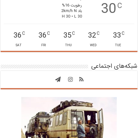
30
C
رطوبت 16%
باد 2km/h N
H 30 • L 30
36
36
35
32
33
C
C
C
C
C
SAT
FRI
THU
WED
TUE
شبکه‌های اجتماعی