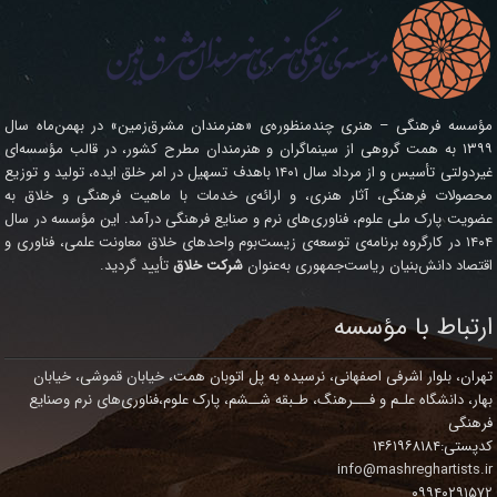
مؤسسه فرهنگی – هنری چندمنظوره‌ی «هنرمندان مشرق‌زمین» در بهمن‌ماه سال
۱۳۹۹ به همت گروهی از سینماگران و هنرمندان مطرح کشور، در قالب مؤسسه‌ای
غیردولتی تأسیس و از مرداد سال ۱۴۰۱ باهدف تسهیل در امر خلق ایده، تولید و توزیع
محصولات فرهنگی، آثار هنری، و ارائه‌ی خدمات با ماهیت فرهنگی و خلاق به
عضویت پارک ملی علوم، فناوری‌های نرم و صنایع فرهنگی درآمد. این مؤسسه در سال
۱۴۰۴ در کارگروه برنامه‌ی توسعه‌ی زیست‌بوم واحدهای خلاق معاونت علمی، فناوری و
اقتصاد دانش‌بنیان ریاست‌جمهوری به‌عنوان
شرکت خلاق
تأیید گردید.
ارتباط با مؤسسه
تهران، بلوار اشرفی اصفهانی، نرسیده به پل اتوبان همت، خیابان قموشی، خیابان
بهار، دانشگاه علـم و فـــرهنگ، طـبقه شــشم، پارک علوم،فناوری‌های نرم وصنایع
فرهنگی
کدپستی:۱۴۶۱۹۶۸۱۸۴
info@mashreghartists.ir
۰۹۹۴۰۲۹۱۵۷۲