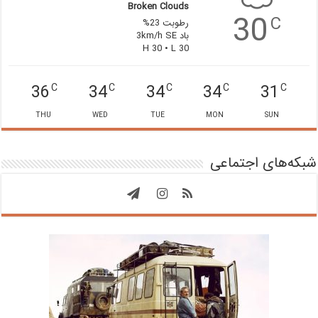
Broken Clouds
30
C
رطوبت 23%
باد 3km/h SE
H 30 • L 30
36
34
34
34
31
C
C
C
C
C
THU
WED
TUE
MON
SUN
شبکه‌های اجتماعی