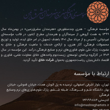
مؤسسه فرهنگی – هنری چندمنظوره‌ی «هنرمندان مشرق‌زمین» در بهمن‌ماه سال
۱۳۹۹ به همت گروهی از سینماگران و هنرمندان مطرح کشور، در قالب مؤسسه‌ای
غیردولتی تأسیس و از مرداد سال ۱۴۰۱ باهدف تسهیل در امر خلق ایده، تولید و توزیع
محصولات فرهنگی، آثار هنری، و ارائه‌ی خدمات با ماهیت فرهنگی و خلاق به
عضویت پارک ملی علوم، فناوری‌های نرم و صنایع فرهنگی درآمد. این مؤسسه در سال
۱۴۰۴ در کارگروه برنامه‌ی توسعه‌ی زیست‌بوم واحدهای خلاق معاونت علمی، فناوری و
اقتصاد دانش‌بنیان ریاست‌جمهوری به‌عنوان
شرکت خلاق
تأیید گردید.
ارتباط با مؤسسه
تهران، بلوار اشرفی اصفهانی، نرسیده به پل اتوبان همت، خیابان قموشی، خیابان
بهار، دانشگاه علـم و فـــرهنگ، طـبقه شــشم، پارک علوم،فناوری‌های نرم وصنایع
فرهنگی
کدپستی:۱۴۶۱۹۶۸۱۸۴
info@mashreghartists.ir