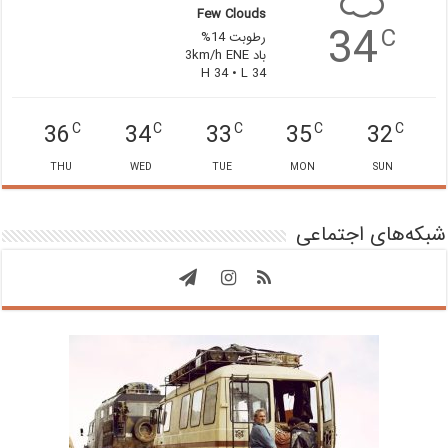
Few Clouds
34
C
رطوبت 14%
باد 3km/h ENE
H 34 • L 34
36
34
33
35
32
C
C
C
C
C
THU
WED
TUE
MON
SUN
شبکه‌های اجتماعی