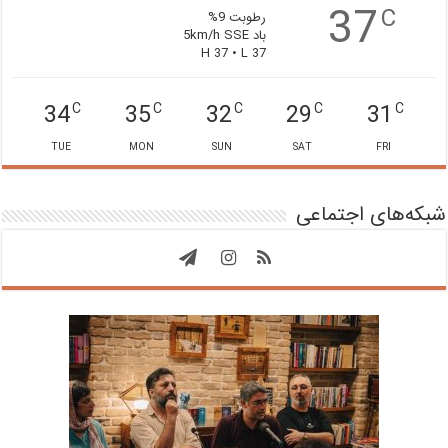
37
C
رطوبت 9%
باد 5km/h SSE
H 37 • L 37
34
35
32
29
31
C
C
C
C
C
TUE
MON
SUN
SAT
FRI
شبکه‌های اجتماعی