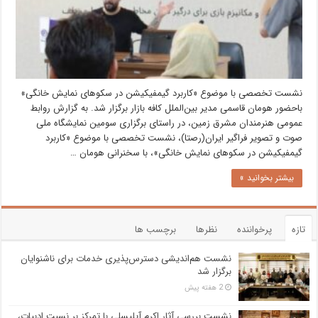
نشست تخصصی با موضوع «کاربرد گیمفیکیشن در سکوهای نمایش خانگی»
باحضور هومان قاسمی مدیر بین‌الملل کافه بازار برگزار شد. به گزارش روابط
عمومی هنرمندان مشرق زمین، در راستای برگزاری سومین نمایشگاه ملی
صوت و تصویر فراگیر ایران(رصتا)، نشست تخصصی با موضوع «کاربرد
گیمفیکیشن در سکوهای نمایش خانگی»، با سخنرانی هومان …
بیشتر بخوانید »
تازه
پرخواننده
نظرها
برچسب ها
نشست هم‌اندیشی دسترس‌پذیری خدمات برای ناشنوایان
برگزار شد
2 هفته پیش
نشست بررسی آثار اکرم آیلیسلی با تمرکز بر نسبت ادبیات،