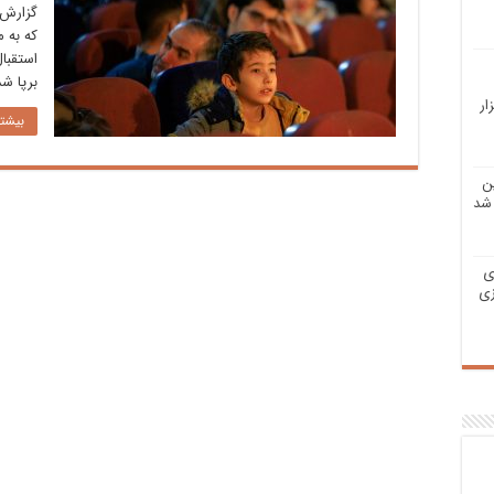
گزارش 
که به م
استقبال
برپا ش
ار
بیشتر
ن
شد
ی
زی