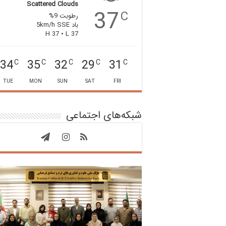
Scattered Clouds
37
C
رطوبت 9%
باد 5km/h SSE
H 37 • L 37
34
35
32
29
31
C
C
C
C
C
TUE
MON
SUN
SAT
FRI
شبکه‌های اجتماعی