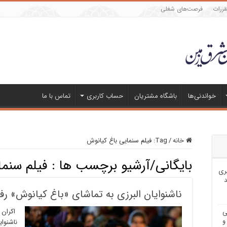
قررات
فرصت‌های شغلی
خواندنی‌ها
باشگاه مشتریان
حساب کاربری
تماس با ما
خانه
/
Tag:
فیلم سنمایی باغ کیانوش
بایگانی/آرشیو برچسب ها :
فیلم سنما
ری
د
ناشنوایان البرزی به تماشای «باغ کیانوش» رفت
اکران و
ی
و
ناشنوای