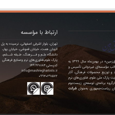
ارتباط با مؤسسه
تهران، بلوار اشرفی اصفهانی، نرسیده به پل
اتوبان همت، خیابان قموشی، خیابان بهار،
دانشگاه علـم و فـــرهنگ، طـبقه شــشم،
پارک علوم،فناوری‌های نرم وصنایع فرهنگی
مؤسسه فرهنگی – هنری چندمنظوره‌ی «هنرمندان مشرق‌زمین» در بهمن‌ماه سال ۱۳۹۹ به
کدپستی:۱۴۶۱۹۶۸۱۸۴
الب مؤسسه‌ای غیردولتی تأسیس و
info@mashreghartists.ir
ده، تولید و توزیع محصولات فرهنگی، آثار
۰۹۹۴۰۲۹۱۵۷۲
ت پارک ملی علوم، فناوری‌های نرم
نگی درآمد. این مؤسسه در سال ۱۴۰۴ در کارگروه برنامه‌ی توسعه‌ی زیست‌بوم
ان ریاست‌جمهوری به‌عنوان
شرکت