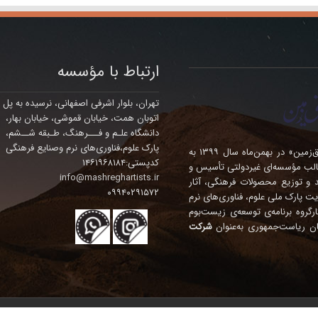
ارتباط با مؤسسه
تهران، بلوار اشرفی اصفهانی، نرسیده به پل
اتوبان همت، خیابان قموشی، خیابان بهار،
دانشگاه علـم و فـــرهنگ، طـبقه شــشم،
پارک علوم،فناوری‌های نرم وصنایع فرهنگی
مؤسسه فرهنگی – هنری چندمنظوره‌ی «هنرمندان مشرق‌زمین» در بهمن‌ماه سال ۱۳۹۹ به
کدپستی:۱۴۶۱۹۶۸۱۸۴
الب مؤسسه‌ای غیردولتی تأسیس و
info@mashreghartists.ir
ده، تولید و توزیع محصولات فرهنگی، آثار
۰۹۹۴۰۲۹۱۵۷۲
ت پارک ملی علوم، فناوری‌های نرم
نگی درآمد. این مؤسسه در سال ۱۴۰۴ در کارگروه برنامه‌ی توسعه‌ی زیست‌بوم
ان ریاست‌جمهوری به‌عنوان
شرکت