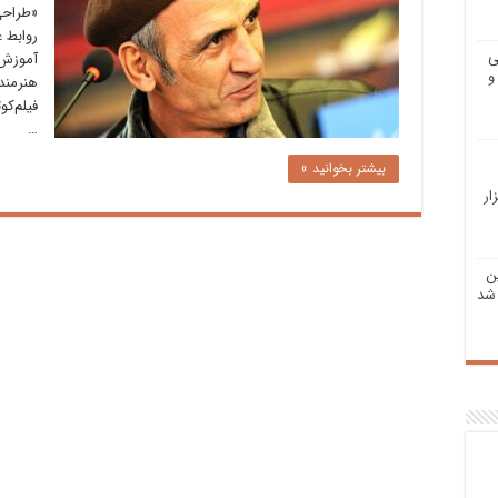
«طراحی
روابط 
ی
آموزش‌
و
هنرمند
…
بیشتر بخوانید »
ار
ن
شد