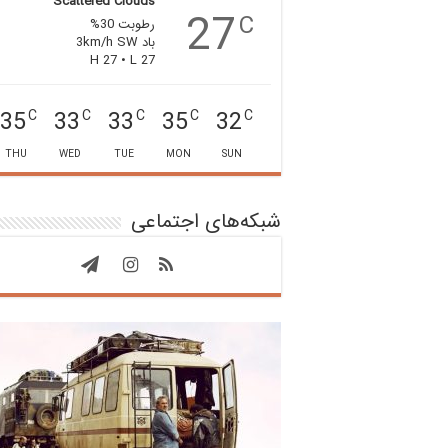
Scattered Clouds
27
C
رطوبت 30%
باد 3km/h SW
H 27 • L 27
35
33
33
35
32
C
C
C
C
C
THU
WED
TUE
MON
SUN
شبکه‌های اجتماعی