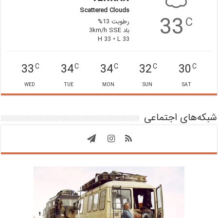
Scattered Clouds
33
C
رطوبت 13%
باد 3km/h SSE
H 33 • L 33
33
34
34
32
30
C
C
C
C
C
WED
TUE
MON
SUN
SAT
شبکه‌های اجتماعی