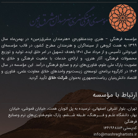
مؤسسه فرهنگی – هنری چندمنظوره‌ی «هنرمندان مشرق‌زمین» در بهمن‌ماه سال
۱۳۹۹ به همت گروهی از سینماگران و هنرمندان مطرح کشور، در قالب مؤسسه‌ای
غیردولتی تأسیس و از مرداد سال ۱۴۰۱ باهدف تسهیل در امر خلق ایده، تولید و توزیع
محصولات فرهنگی، آثار هنری، و ارائه‌ی خدمات با ماهیت فرهنگی و خلاق به
عضویت پارک ملی علوم، فناوری‌های نرم و صنایع فرهنگی درآمد. این مؤسسه در سال
۱۴۰۴ در کارگروه برنامه‌ی توسعه‌ی زیست‌بوم واحدهای خلاق معاونت علمی، فناوری و
اقتصاد دانش‌بنیان ریاست‌جمهوری به‌عنوان
شرکت خلاق
تأیید گردید.
ارتباط با مؤسسه
تهران، بلوار اشرفی اصفهانی، نرسیده به پل اتوبان همت، خیابان قموشی، خیابان
بهار، دانشگاه علـم و فـــرهنگ، طـبقه شــشم، پارک علوم،فناوری‌های نرم وصنایع
فرهنگی
کدپستی:۱۴۶۱۹۶۸۱۸۴
info@mashreghartists.ir