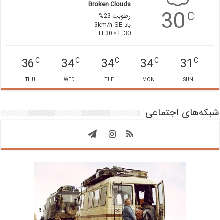
Broken Clouds
30
C
رطوبت 23%
باد 3km/h SE
H 30 • L 30
36
34
34
34
31
C
C
C
C
C
THU
WED
TUE
MON
SUN
شبکه‌های اجتماعی