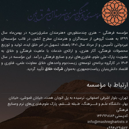
مؤسسه فرهنگی – هنری چندمنظوره‌ی «هنرمندان مشرق‌زمین» در بهمن‌ماه سال
۱۳۹۹ به همت گروهی از سینماگران و هنرمندان مطرح کشور، در قالب مؤسسه‌ای
غیردولتی تأسیس و از مرداد سال ۱۴۰۱ باهدف تسهیل در امر خلق ایده، تولید و توزیع
محصولات فرهنگی، آثار هنری، و ارائه‌ی خدمات با ماهیت فرهنگی و خلاق به
عضویت پارک ملی علوم، فناوری‌های نرم و صنایع فرهنگی درآمد. این مؤسسه در سال
۱۴۰۴ در کارگروه برنامه‌ی توسعه‌ی زیست‌بوم واحدهای خلاق معاونت علمی، فناوری و
اقتصاد دانش‌بنیان ریاست‌جمهوری به‌عنوان
شرکت خلاق
تأیید گردید.
ارتباط با مؤسسه
تهران، بلوار اشرفی اصفهانی، نرسیده به پل اتوبان همت، خیابان قموشی، خیابان
بهار، دانشگاه علـم و فـــرهنگ، طـبقه شــشم، پارک علوم،فناوری‌های نرم وصنایع
فرهنگی
کدپستی:۱۴۶۱۹۶۸۱۸۴
info@mashreghartists.ir
۰۹۹۴۰۲۹۱۵۷۲