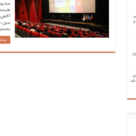
سندروم
ی
آگاهی‌
و
بدون م
نخستین
بیشتر
ار
ن
شد