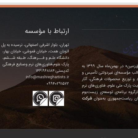
ارتباط با مؤسسه
تهران، بلوار اشرفی اصفهانی، نرسیده به پل
اتوبان همت، خیابان قموشی، خیابان بهار،
دانشگاه علـم و فـــرهنگ، طـبقه شــشم،
پارک علوم،فناوری‌های نرم وصنایع فرهنگی
مؤسسه فرهنگی – هنری چندمنظوره‌ی «هنرمندان مشرق‌زمین» در بهمن‌ماه سال ۱۳۹۹ به
کدپستی:۱۴۶۱۹۶۸۱۸۴
الب مؤسسه‌ای غیردولتی تأسیس و
info@mashreghartists.ir
ده، تولید و توزیع محصولات فرهنگی، آثار
۰۹۹۴۰۲۹۱۵۷۲
ت پارک ملی علوم، فناوری‌های نرم
نگی درآمد. این مؤسسه در سال ۱۴۰۴ در کارگروه برنامه‌ی توسعه‌ی زیست‌بوم
ان ریاست‌جمهوری به‌عنوان
شرکت