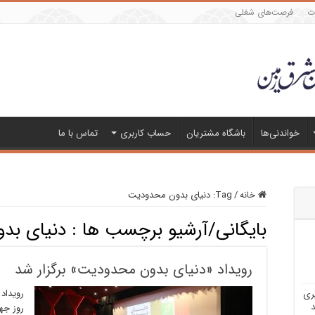
ات
فرصت‌های شغلی
خواندنی‌ها
باشگاه مشتریان
حساب کاربری
تماس با ما
خانه
/
Tag:
دنیای بدون محدودیت
بایگانی/آرشیو برچسب ها :
دنیای بد
رویداد «دنیای بدون محدودیت» برگزار شد
ری
د
روز جها