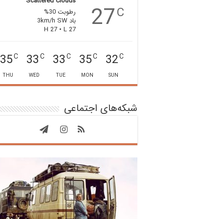
Scattered Clouds
27
C
رطوبت 30%
باد 3km/h SW
H 27 • L 27
35
33
33
35
32
C
C
C
C
C
THU
WED
TUE
MON
SUN
شبکه‌های اجتماعی