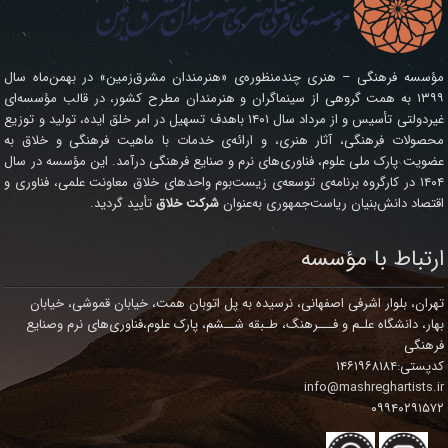
مؤسسه فرهنگی – هنری چندمنظوره‌ی «هنرمندان مشرق‌زمین» در بهمن‌ماه سال
۱۳۹۹ به همت گروهی از سینماگران و هنرمندان مطرح کشور، در قالب مؤسسه‌ای
غیردولتی تأسیس و از مرداد سال ۱۴۰۱ باهدف تسهیل در امر خلق ایده، تولید و توزیع
محصولات فرهنگی، آثار هنری، و ارائه‌ی خدمات با ماهیت فرهنگی و خلاق به
عضویت پارک ملی علوم، فناوری‌های نرم و صنایع فرهنگی درآمد. این مؤسسه در سال
۱۴۰۴ در کارگروه برنامه‌ی توسعه‌ی زیست‌بوم واحدهای خلاق معاونت علمی، فناوری و
اقتصاد دانش‌بنیان ریاست‌جمهوری به‌عنوان
شرکت خلاق
تأیید گردید.
ارتباط با مؤسسه
تهران، بلوار اشرفی اصفهانی، نرسیده به پل اتوبان همت، خیابان قموشی، خیابان
بهار، دانشگاه علـم و فـــرهنگ، طـبقه شــشم، پارک علوم،فناوری‌های نرم وصنایع
فرهنگی
کدپستی:۱۴۶۱۹۶۸۱۸۴
info@mashreghartists.ir
۰۹۹۴۰۲۹۱۵۷۲