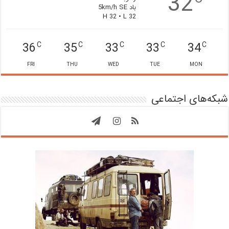
32
باد 5km/h SE
H 32 • L 32
36
35
33
33
34
C
C
C
C
C
FRI
THU
WED
TUE
MON
شبکه‌های اجتماعی
نشست نقد و بررسی دو اثر شاخص اکرم
نشست بررسی آثار اکرم آیلیسلی با تمرکز بر