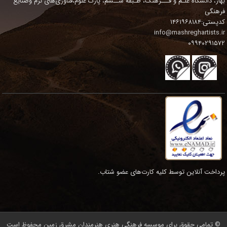
بهار، دانشگاه علـم و فـــرهنگ، طـبقه شــشم، پارک علوم،فناوری‌های نرم وصنایع
فرهنگی
کدپستی:۱۴۶۱۹۶۸۱۸۴
info@mashreghartists.ir
۰۹۹۴۰۲۹۱۵۷۲
پرداخت آنلاین توسط کلیه کارت‌های عضو شتاب.
© تمامی حقوق برای موسسه فرهنگی هنری هنرمندان مشرق زمین محفوظ است