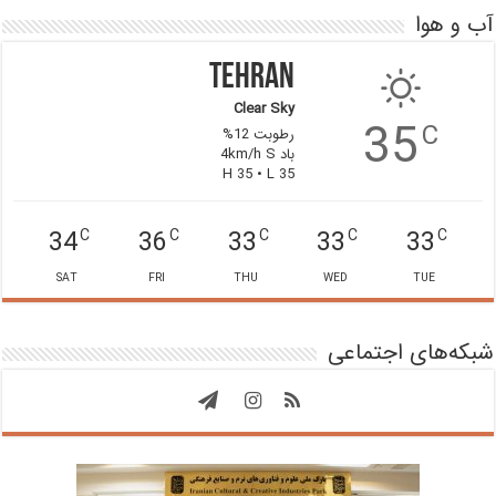
آب و هوا
Tehran
Clear Sky
35
C
رطوبت 12%
باد 4km/h S
H 35 • L 35
34
36
33
33
33
C
C
C
C
C
SAT
FRI
THU
WED
TUE
شبکه‌های اجتماعی