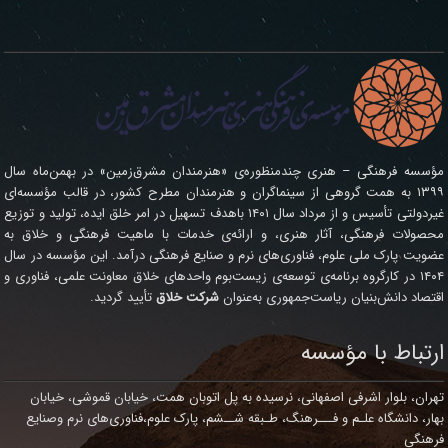
مؤسسه فرهنگی – هنری چندمنظوره‌ی «هنرمندان مشرق‌زمین» در بهمن‌ماه سال
۱۳۹۹ به همت گروهی از سینماگران و هنرمندان مطرح کشور، در قالب مؤسسه‌ای
غیردولتی تأسیس و از مرداد سال ۱۴۰۱ باهدف تسهیل در امر خلق ایده، تولید و توزیع
محصولات فرهنگی، آثار هنری، و ارائه‌ی خدمات با ماهیت فرهنگی و خلاق به
عضویت پارک ملی علوم، فناوری‌های نرم و صنایع فرهنگی درآمد. این مؤسسه در سال
۱۴۰۴ در کارگروه برنامه‌ی توسعه‌ی زیست‌بوم واحدهای خلاق معاونت علمی، فناوری و
اقتصاد دانش‌بنیان ریاست‌جمهوری به‌عنوان
شرکت خلاق
تأیید گردید.
ارتباط با مؤسسه
تهران، بلوار اشرفی اصفهانی، نرسیده به پل اتوبان همت، خیابان قموشی، خیابان
بهار، دانشگاه علـم و فـــرهنگ، طـبقه شــشم، پارک علوم،فناوری‌های نرم وصنایع
فرهنگی