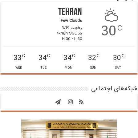
Tehran
Few Clouds
30
C
رطوبت 19%
باد 4km/h SSE
H 30 • L 30
33
34
34
32
30
C
C
C
C
C
WED
TUE
MON
SUN
SAT
شبکه‌های اجتماعی