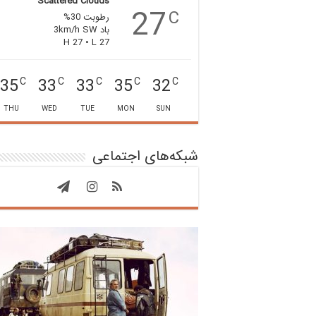
Scattered Clouds
27
C
رطوبت 30%
باد 3km/h SW
H 27 • L 27
35
33
33
35
32
C
C
C
C
C
THU
WED
TUE
MON
SUN
شبکه‌های اجتماعی