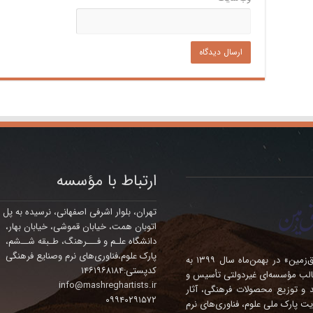
ارتباط با مؤسسه
تهران، بلوار اشرفی اصفهانی، نرسیده به پل
اتوبان همت، خیابان قموشی، خیابان بهار،
دانشگاه علـم و فـــرهنگ، طـبقه شــشم،
پارک علوم،فناوری‌های نرم وصنایع فرهنگی
مؤسسه فرهنگی – هنری چندمنظوره‌ی «هنرمندان مشرق‌زمین» در بهمن‌ماه سال ۱۳۹۹ به
کدپستی:۱۴۶۱۹۶۸۱۸۴
الب مؤسسه‌ای غیردولتی تأسیس و
info@mashreghartists.ir
ده، تولید و توزیع محصولات فرهنگی، آثار
۰۹۹۴۰۲۹۱۵۷۲
ت پارک ملی علوم، فناوری‌های نرم