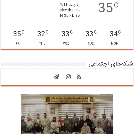
35
C
رطوبت 11%
باد 3km/h E
H 35 • L 35
35
32
33
33
34
C
C
C
C
C
FRI
THU
WED
TUE
MON
شبکه‌های اجتماعی