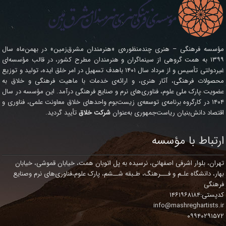
مؤسسه فرهنگی – هنری چندمنظوره‌ی «هنرمندان مشرق‌زمین» در بهمن‌ماه سال
۱۳۹۹ به همت گروهی از سینماگران و هنرمندان مطرح کشور، در قالب مؤسسه‌ای
غیردولتی تأسیس و از مرداد سال ۱۴۰۱ باهدف تسهیل در امر خلق ایده، تولید و توزیع
محصولات فرهنگی، آثار هنری، و ارائه‌ی خدمات با ماهیت فرهنگی و خلاق به
عضویت پارک ملی علوم، فناوری‌های نرم و صنایع فرهنگی درآمد. این مؤسسه در سال
۱۴۰۴ در کارگروه برنامه‌ی توسعه‌ی زیست‌بوم واحدهای خلاق معاونت علمی، فناوری و
اقتصاد دانش‌بنیان ریاست‌جمهوری به‌عنوان
شرکت خلاق
تأیید گردید.
ارتباط با مؤسسه
تهران، بلوار اشرفی اصفهانی، نرسیده به پل اتوبان همت، خیابان قموشی، خیابان
بهار، دانشگاه علـم و فـــرهنگ، طـبقه شــشم، پارک علوم،فناوری‌های نرم وصنایع
فرهنگی
کدپستی:۱۴۶۱۹۶۸۱۸۴
info@mashreghartists.ir
۰۹۹۴۰۲۹۱۵۷۲