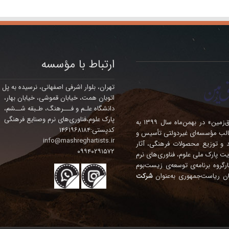
ارتباط با مؤسسه
تهران، بلوار اشرفی اصفهانی، نرسیده به پل
اتوبان همت، خیابان قموشی، خیابان بهار،
دانشگاه علـم و فـــرهنگ، طـبقه شــشم،
پارک علوم،فناوری‌های نرم وصنایع فرهنگی
مؤسسه فرهنگی – هنری چندمنظوره‌ی «هنرمندان مشرق‌زمین» در بهمن‌ماه سال ۱۳۹۹ به
کدپستی:۱۴۶۱۹۶۸۱۸۴
الب مؤسسه‌ای غیردولتی تأسیس و
info@mashreghartists.ir
ده، تولید و توزیع محصولات فرهنگی، آثار
۰۹۹۴۰۲۹۱۵۷۲
ت پارک ملی علوم، فناوری‌های نرم
نگی درآمد. این مؤسسه در سال ۱۴۰۴ در کارگروه برنامه‌ی توسعه‌ی زیست‌بوم
ان ریاست‌جمهوری به‌عنوان
شرکت