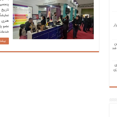
پنجمین 
نمایشگ
هنری ه
ار
عضو پار
خدمات
بیشتر
ن
شد
ی
زی