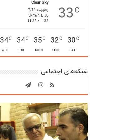
Clear Sky
33
C
رطوبت 11%
باد 5km/h E
H 33 • L 33
34
34
35
32
30
C
C
C
C
C
WED
TUE
MON
SUN
SAT
شبکه‌های اجتماعی