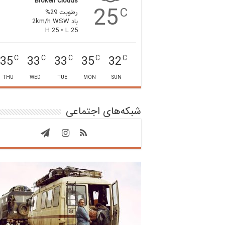
Broken Clouds
25
C
رطوبت 29%
باد 2km/h WSW
H 25 • L 25
35
33
33
35
32
C
C
C
C
C
THU
WED
TUE
MON
SUN
شبکه‌های اجتماعی