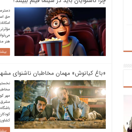
چرا ناشنوایان باید در سینما فیلم ببینند؟
دسترسی
حق اساس
امکانات
مؤثرتر
می‌توان
هنر مش
بیشتر
«باغ کیانوش» مهمان مخاطبان ناشنوای مشهد
نخستین
مخاطبا
مهر کو
مشرق ز
باشگاه
کودکان 
کشاورز
بیشتر