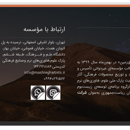
ارتباط با مؤسسه
تهران، بلوار اشرفی اصفهانی، نرسیده به پل
اتوبان همت، خیابان قموشی، خیابان بهار،
دانشگاه علـم و فـــرهنگ، طـبقه شــشم،
پارک علوم،فناوری‌های نرم وصنایع فرهنگی
مؤسسه فرهنگی – هنری چندمنظوره‌ی «هنرمندان مشرق‌زمین» در بهمن‌ماه سال ۱۳۹۹ به
کدپستی:۱۴۶۱۹۶۸۱۸۴
الب مؤسسه‌ای غیردولتی تأسیس و
info@mashreghartists.ir
ده، تولید و توزیع محصولات فرهنگی، آثار
۰۹۹۴۰۲۹۱۵۷۲
ت پارک ملی علوم، فناوری‌های نرم
نگی درآمد. این مؤسسه در سال ۱۴۰۴ در کارگروه برنامه‌ی توسعه‌ی زیست‌بوم
ان ریاست‌جمهوری به‌عنوان
شرکت