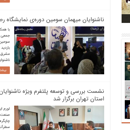
بر
ت
ناشنوایان میهمان سومین دوره‌ی نمایشگاه رص
با همک
جمعی ا
سومین 
بازدید
مشرق‌زم
ناشنوای
بیشتر
نشست بررسی و توسعه پلتفرم ویژه ناشنوایان 
استان تهران برگزار شد
لورم ا
صنعت چ
چاپگرها
سطرآنچ