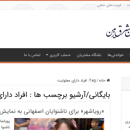
ات
فرصت‌های شغلی
خواندنی‌ها
باشگاه مشتریان
حساب کاربری
تماس با ما
خانه
/
Tag:
افراد دارای معلولیت
بایگانی/آرشیو برچسب ها :
افراد دار
«رویاشهر» برای ناشنوایان اصفهانی به نمایش 
پویانم
ری
د
ناشنوا 