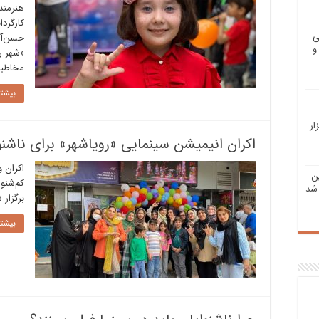
هنرمند
کارگرد
ی
و
«شهر ر
مخاطبا
بیشتر
ار
اکران انیمیشن سینمایی «رویاشهر» برای ناشنو
اکران 
ن
کم‌شنو
شد
برگزار 
بیشتر