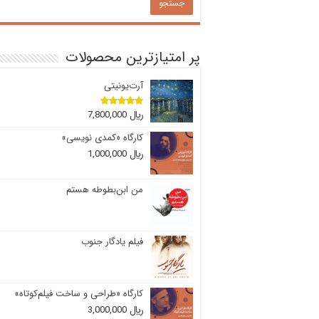
پر امتیازترین محصولات
آرت‌یونیتی
﷼
7,800,000
امتیاز
5.00
از 5
کارگاه «کمدی نویسی»
﷼
1,000,000
من ابن‌بطوطه هستم
فیلم یادگار جنوب
کارگاه «طراحی و ساخت فیلم‌کوتاه»
﷼
3,000,000