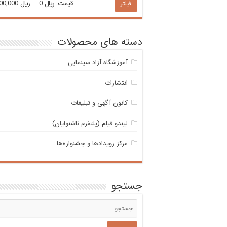
حداقل
حداکثر
قیمت:
﷼ 0
—
﷼ 3,000,000
فیلتر
قیمت
قیمت
دسته های محصولات
آموزشگاه آزاد سینمایی
انتشارات
کانون آگهی و تبلیغات
لیندو فیلم (پلتفرم ناشنوایان)
مرکز رویدادها و جشنواره‌ها
جستجو