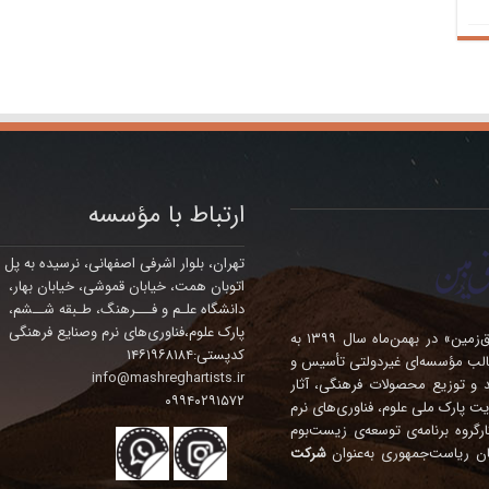
ارتباط با مؤسسه
تهران، بلوار اشرفی اصفهانی، نرسیده به پل
اتوبان همت، خیابان قموشی، خیابان بهار،
دانشگاه علـم و فـــرهنگ، طـبقه شــشم،
پارک علوم،فناوری‌های نرم وصنایع فرهنگی
مؤسسه فرهنگی – هنری چندمنظوره‌ی «هنرمندان مشرق‌زمین» در بهمن‌ماه سال ۱۳۹۹ به
کدپستی:۱۴۶۱۹۶۸۱۸۴
الب مؤسسه‌ای غیردولتی تأسیس و
info@mashreghartists.ir
ده، تولید و توزیع محصولات فرهنگی، آثار
۰۹۹۴۰۲۹۱۵۷۲
ت پارک ملی علوم، فناوری‌های نرم
نگی درآمد. این مؤسسه در سال ۱۴۰۴ در کارگروه برنامه‌ی توسعه‌ی زیست‌بوم
ان ریاست‌جمهوری به‌عنوان
شرکت